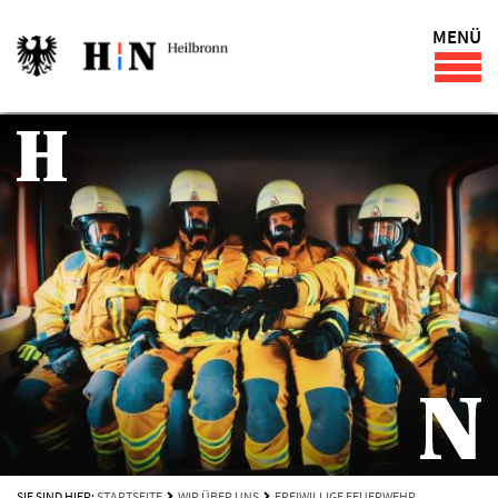
MENÜ
SIE SIND HIER:
STARTSEITE
WIR ÜBER UNS
FREIWILLIGE FEUERWEHR