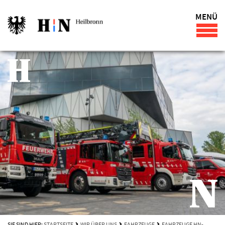
MENÜ
SIE SIND HIER:
STARTSEITE
WIR ÜBER UNS
FAHRZEUGE
FAHRZEUGE HN-