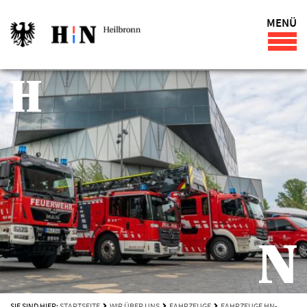
MENÜ
SIE SIND HIER:
STARTSEITE
WIR ÜBER UNS
FAHRZEUGE
FAHRZEUGE HN-