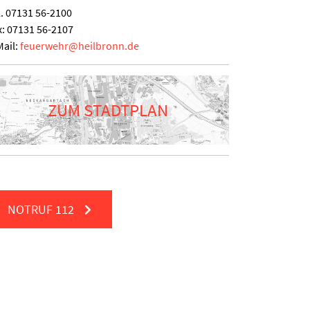
l.
07131 56-2100
x:
07131 56-2107
Mail:
feuerwehr
@
heilbronn.de
ZUM STADTPLAN
NOTRUF
112