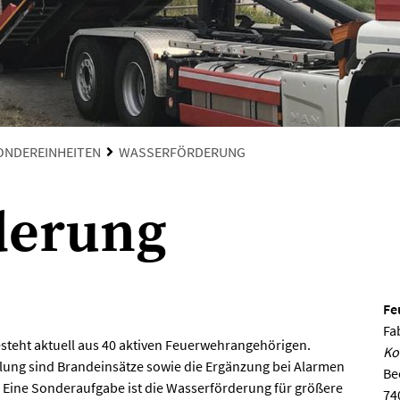
ONDEREINHEITEN
WASSERFÖRDERUNG
derung
Fe
Fa
esteht aktuell aus 40 aktiven Feuerwehrangehörigen.
Ko
lung sind Brandeinsätze sowie die Ergänzung bei Alarmen
Be
 Eine Sonderaufgabe ist die Wasserförderung für größere
74