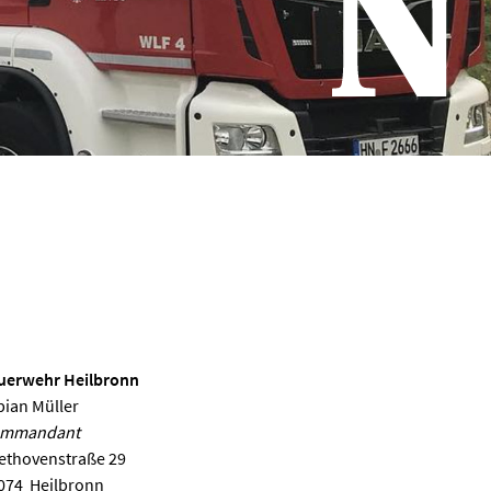
uerwehr Heilbronn
bian Müller
mmandant
ethovenstraße 29
074
Heilbronn