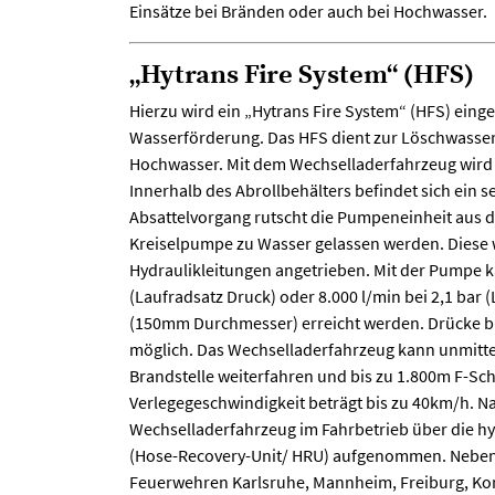
Einsätze bei Bränden oder auch bei Hochwasser.
„Hytrans Fire System“ (HFS)
Hierzu wird ein „Hytrans Fire System“ (HFS) einge
Wasserförderung. Das HFS dient zur Löschwasse
Hochwasser. Mit dem Wechselladerfahrzeug wird d
Innerhalb des Abrollbehälters befindet sich ein
Absattelvorgang rutscht die Pumpeneinheit aus 
Kreiselpumpe zu Wasser gelassen werden. Diese
Hydraulikleitungen angetrieben. Mit der Pumpe ka
(Laufradsatz Druck) oder 8.000 l/min bei 2,1 bar 
(150mm Durchmesser) erreicht werden. Drücke b
möglich. Das Wechselladerfahrzeug kann unmitte
Brandstelle weiterfahren und bis zu 1.800m F-Sch
Verlegegeschwindigkeit beträgt bis zu 40km/h. 
Wechselladerfahrzeug im Fahrbetrieb über die 
(Hose-Recovery-Unit/ HRU) aufgenommen. Neben
Feuerwehren Karlsruhe, Mannheim, Freiburg, Kon