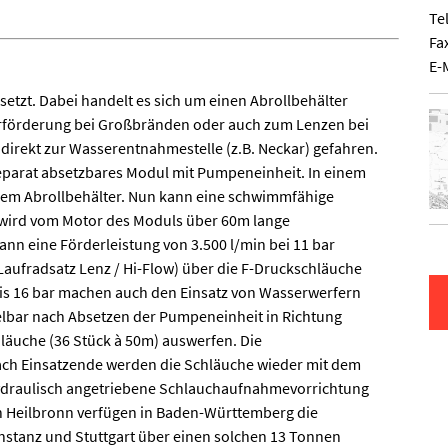
Te
Fa
E-
setzt. Dabei handelt es sich um einen Abrollbehälter
rförderung bei Großbränden oder auch zum Lenzen bei
irekt zur Wasserentnahmestelle (z.B. Neckar) gefahren.
 separat absetzbares Modul mit Pumpeneinheit. In einem
dem Abrollbehälter. Nun kann eine schwimmfähige
 wird vom Motor des Moduls über 60m lange
nn eine Förderleistung von 3.500 l/min bei 11 bar
(Laufradsatz Lenz / Hi-Flow) über die F-Druckschläuche
is 16 bar machen auch den Einsatz von Wasserwerfern
lbar nach Absetzen der Pumpeneinheit in Richtung
läuche (36 Stück à 50m) auswerfen. Die
Nach Einsatzende werden die Schläuche wieder mit dem
hydraulisch angetriebene Schlauchaufnahmevorrichtung
 Heilbronn verfügen in Baden-Württemberg die
stanz und Stuttgart über einen solchen 13 Tonnen