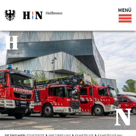
MENÜ
SIE SIND HIER:
STARTSEITE
WIR ÜBER UNS
FAHRZEUGE
FAHRZEUGE HN-