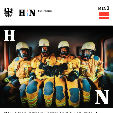
MENÜ
SIE SIND HIER:
STARTSEITE
WIR ÜBER UNS
FREIWILLIGE FEUERWEHR