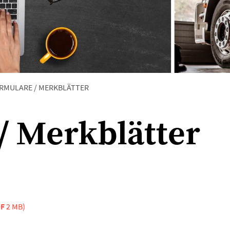
RMULARE / MERKBLÄTTER
/ Merkblätter
F
2 MB)