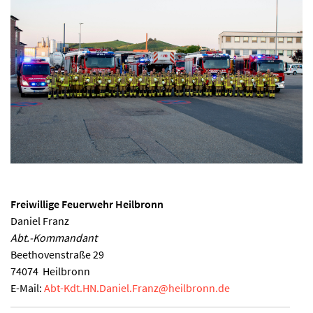
Freiwillige Feuerwehr Heilbronn
Daniel Franz
Abt.-Kommandant
Beethovenstraße 29
74074
Heilbronn
E-Mail:
Abt-Kdt.HN.Daniel.Franz
@
heilbronn.de