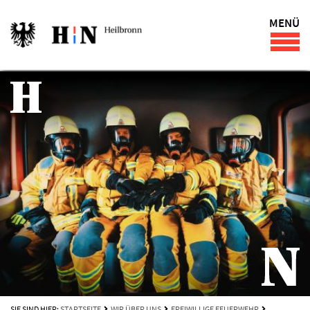
MENÜ
SIE SIND HIER:
STARTSEITE
WIR ÜBER UNS
FREIWILLIGE FEUERWEHR