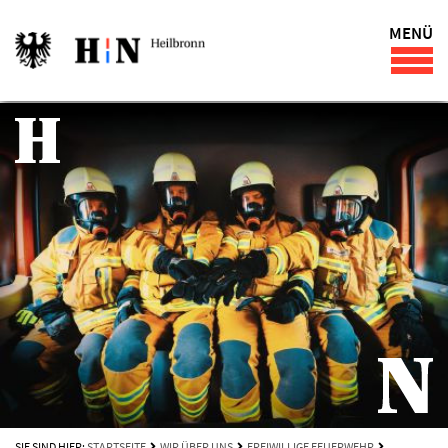
MENÜ
SIE SIND HIER:
STARTSEITE
WIR ÜBER UNS
FREIWILLIGE FEUERWEHR