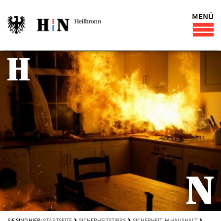
MENÜ
SIE SIND HIER:
STARTSEITE
SICHERHEITSTIPPS
SICHERHEIT IM HAUSHALT