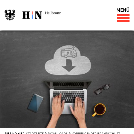
MENÜ
SIE SIND HIER:
STARTSEITE
DOWNLOADS
VORBEUGENDER BRANDSCHUTZ