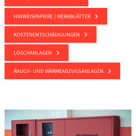
HINWEISPAPIERE / MERKBLÄTTER
KOSTENENTSCHÄDIGUNGEN
LÖSCHANLAGEN
RAUCH- UND WÄRMEABZUGSANLAGEN