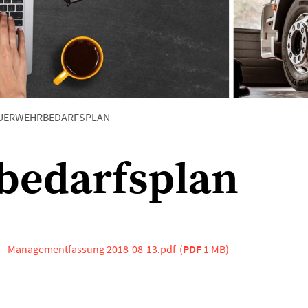
UERWEHRBEDARFSPLAN
bedarfsplan
 - Managementfassung 2018-08-13.pdf
(
PDF
1 MB)