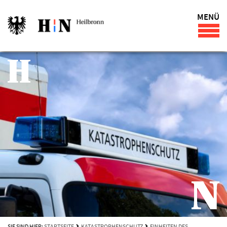
MENÜ
SIE SIND HIER:
STARTSEITE
KATASTROPHENSCHUTZ
EINHEITEN DES