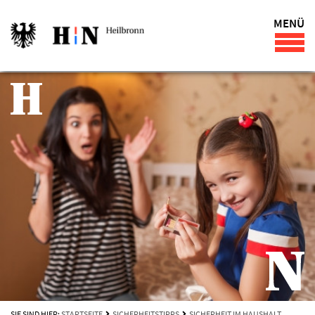
MENÜ
SIE SIND HIER:
STARTSEITE
SICHERHEITSTIPPS
SICHERHEIT IM HAUSHALT