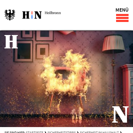
MENÜ
SIE SIND HIER:
STARTSEITE
SICHERHEITSTIPPS
SICHERHEIT IM HAUSHALT