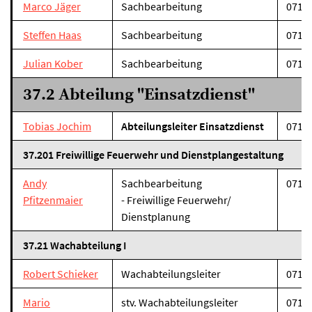
Marco Jäger
Sachbearbeitung
07131
Steffen Haas
Sachbearbeitung
07131
Julian Kober
Sachbearbeitung
07131
37.2 Abteilung "Einsatzdienst"
Tobias Jochim
Abteilungsleiter Einsatzdienst
07131
37.201 Freiwillige Feuerwehr und Dienstplangestaltung
Andy
Sachbearbeitung
07131
Pfitzenmaier
- Freiwillige Feuerwehr/
Dienstplanung
37.21 Wachabteilung I
Robert Schieker
Wachabteilungsleiter
07131
Mario
stv. Wachabteilungsleiter
07131