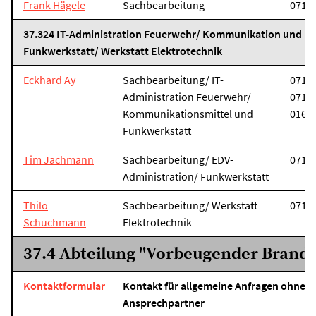
Frank Hägele
Sachbearbeitung
07131
37.324 IT-Administration Feuerwehr/ Kommunikation und
Funkwerkstatt/ Werkstatt Elektrotechnik
Eckhard Ay
Sachbearbeitung/ IT-
07131
Administration Feuerwehr/
07131
Kommunikationsmittel und
0162-
Funkwerkstatt
Tim Jachmann
Sachbearbeitung/ EDV-
07131
Administration/ Funkwerkstatt
Thilo
Sachbearbeitung/ Werkstatt
07131
Schuchmann
Elektrotechnik
37.4 Abteilung "Vorbeugender Brand
Kontaktformular
Kontakt für allgemeine Anfragen ohne sp
Ansprechpartner