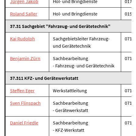
Jürgen Jakob
Hol- und Bringdienste
0173 
Roland Saller
Hol- und Bringdienste
0152 
37.31 Sachgebiet "Fahrzeug- und Gerätetechnik"
Kai Rudolph
Sachgebietsleiter Fahrzeug-
07131
und Gerätetechnik
Benjamin Zürn
Sachbearbeitung
07131
- Fahrzeug- und Gerätetechnik
37.311 KFZ- und Gerätewerkstatt
Steffen Eger
Werkstattleitung
07131
Sven Flinspach
Sachbearbeitung
07131
- Gerätewerkstatt
Daniel Friedle
Sachbearbeitung
07131
- KFZ-Werkstatt