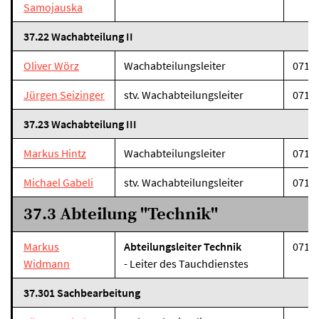
Samojauska
37.22 Wachabteilung II
Oliver Wörz
Wachabteilungsleiter
07131
Jürgen Seizinger
stv. Wachabteilungsleiter
07131
37.23 Wachabteilung III
Markus Hintz
Wachabteilungsleiter
07131
Michael Gabeli
stv. Wachabteilungsleiter
07131
37.3 Abteilung "Technik"
Markus
Abteilungsleiter Technik
07131
Widmann
- Leiter des Tauchdienstes
37.301 Sachbearbeitung