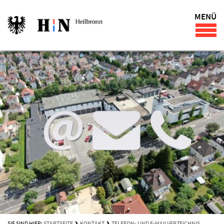
MENÜ
SIE SIND HIER:
STARTSEITE
KONTAKT
TELEFON- UND E-MAILVERZEICHNIS