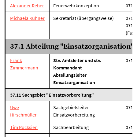
Alexander Reber
Feuerwehrkonzeption
07131
Michaela Kühner
Sekretariat (übergangsweise)
07131
07131
(Fax)
37.1 Abteilung "Einsatzorganisation"
Frank
Stv. Amtsleiter und stv.
07131
Zimmermann
Kommandant
Abteilungsleiter
Einsatzorganisation
37.11 Sachgebiet "Einsatzvorbereitung"
Uwe
Sachgebietsleiter
07131
Hirschmüller
Einsatzvorbereitung
Tim Rocksien
Sachbearbeitung
07131