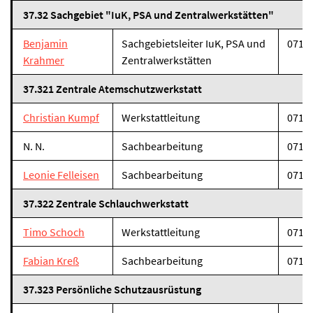
37.32 Sachgebiet "IuK, PSA und Zentralwerkstätten"
Benjamin
Sachgebietsleiter IuK, PSA und
07131
Krahmer
Zentralwerkstätten
37.321 Zentrale Atemschutzwerkstatt
Christian Kumpf
Werkstattleitung
07131
N. N.
Sachbearbeitung
07131
Leonie Felleisen
Sachbearbeitung
07131
37.322 Zentrale Schlauchwerkstatt
Timo Schoch
Werkstattleitung
07131
Fabian Kreß
Sachbearbeitung
07131
37.323 Persönliche Schutzausrüstung