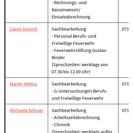
- Rechnungs- und
Kassenwesen/
Einsatzabrechnung
Caren Schoch
Sachbearbeitung
07131
- Personal Berufs- und
Freiwillige Feuerwehr
- Feuerwehrstiftung Gustav-
Binder
(
Sprechzeiten: werktags von
07.30 bis 12.00 Uhr)
Martin Helleis
Sachbearbeitung
07131
- G-Untersuchungen Berufs-
und Freiwillige Feuerwehr
Michaela Kühner
Sachbearbeitung
07131
- Arbeitszeitabrechnung
- Chronik
(
Sprechzeiten: werktags außer