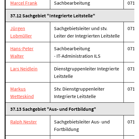
Marcel Frank
Sachbearbeitung
07131
37.12 Sachgebiet "Integrierte Leitstelle"
Jürgen
Sachgebietsleiter und stv.
07131
Lobmüller
Leiter der Integrierten Leitstelle
Hans-Peter
Sachbearbeitung
07131
Walter
- IT-Administration ILS
Lars Neidlein
Dienstgruppenleiter Integrierte
07131
Leitstelle
Markus
Stv. Dienstgruppenleiter
07131
Wetteskind
Integrierte Leitstelle
37.13 Sachgebiet "Aus- und Fortbildung"
Ralph Nester
Sachgebietsleiter Aus- und
07131
Fortbildung