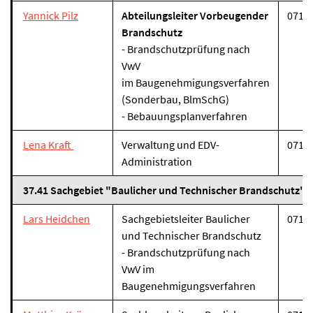
Yannick Pilz
Abteilungsleiter Vorbeugender
07131
Brandschutz
- Brandschutzprüfung nach
VwV
im Baugenehmigungsverfahren
(Sonderbau, BlmSchG)
- Bebauungsplanverfahren
Lena Kraft
Verwaltung und EDV-
07131
Administration
37.41 Sachgebiet "Baulicher und Technischer Brandschutz"
Lars Heidchen
Sachgebietsleiter Baulicher
07131
und Technischer Brandschutz
- Brandschutzprüfung nach
VwV im
Baugenehmigungsverfahren