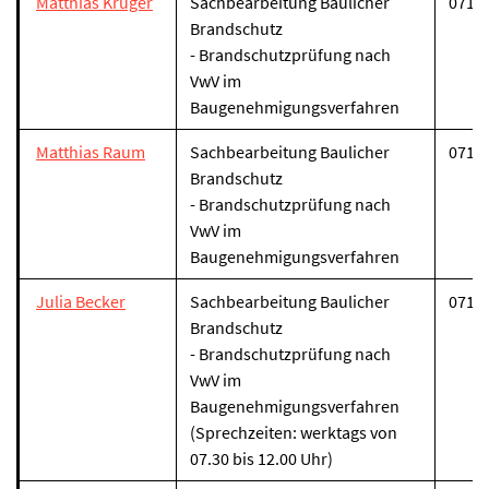
Matthias Krüger
Sachbearbeitung Baulicher
07131
Brandschutz
- Brandschutzprüfung nach
VwV im
Baugenehmigungsverfahren
Matthias Raum
Sachbearbeitung Baulicher
07131
Brandschutz
- Brandschutzprüfung nach
VwV im
Baugenehmigungsverfahren
Julia Becker
Sachbearbeitung Baulicher
07131
Brandschutz
- Brandschutzprüfung nach
VwV im
Baugenehmigungsverfahren
(Sprechzeiten: werktags von
07.30 bis 12.00 Uhr)