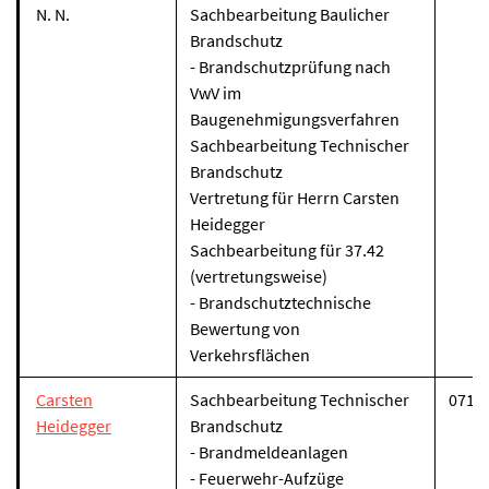
N. N.
Sachbearbeitung Baulicher
Brandschutz
-
Brandschutzprüfung nach
VwV im
Baugenehmigungsverfahren
Sachbearbeitung Technischer
Brandschutz
Vertretung für Herrn Carsten
Heidegger
Sachbearbeitung für 37.42
(vertretungsweise)
-
Brandschutztechnische
Bewertung von
Verkehrsflächen
Carsten
Sachbearbeitung Technischer
07131
Heidegger
Brandschutz
- Brandmeldeanlagen
- Feuerwehr-Aufzüge