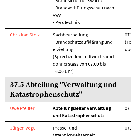
- Brandsicherheitswache
- Brandverhütungsschau nach
VwV
- Pyrotechnik
Christian Stolz
Sachbearbeitung
07131
- Brandschutzaufklärung und -
(Tel
erziehung
über
(Sprechzeiten: mittwochs und
donnerstags von 07.00 bis
16.00 Uhr)
37.5 Abteilung "Verwaltung und
Katastrophenschutz"
Uwe Pfeiffer
Abteilungsleiter Verwaltung
07131
und Katastrophenschutz
Jürgen Vogt
Presse- und
07131
Öffentlichkeitsarbeit