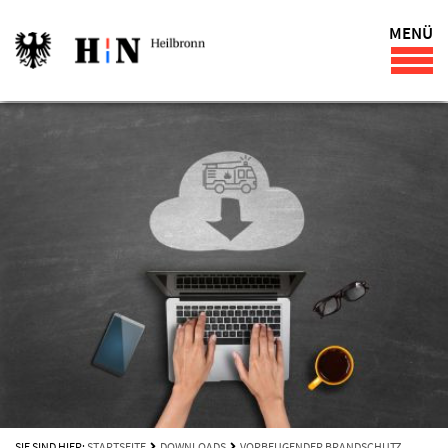
MENÜ
SIE SIND HIER:
STARTSEITE
DOWNLOADS
VORBEUGENDER BRANDSCHUTZ