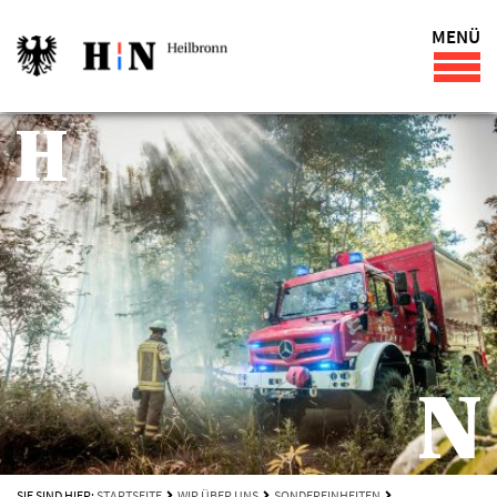
MENÜ
SIE SIND HIER:
STARTSEITE
WIR ÜBER UNS
SONDEREINHEITEN