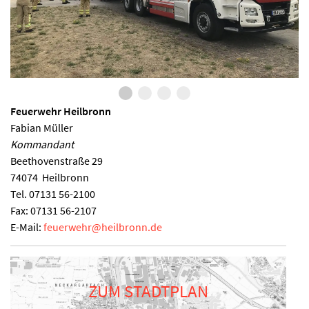
Feuerwehr Heilbronn
Fabian Müller
Kommandant
Beethovenstraße 29
74074
Heilbronn
Tel.
07131 56-2100
Fax:
07131 56-2107
E-Mail:
feuerwehr
@
heilbronn.de
ZUM STADTPLAN