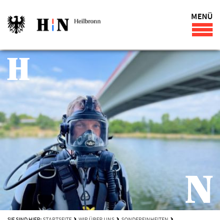
MENÜ
SIE SIND HIER:
STARTSEITE
WIR ÜBER UNS
SONDEREINHEITEN