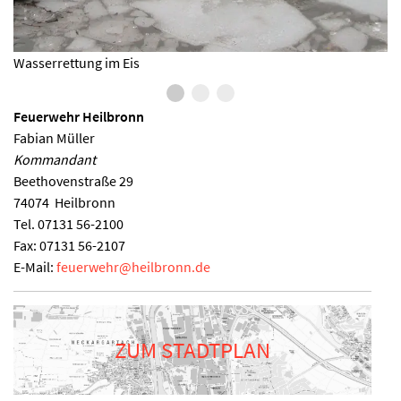
Übung am Neckar
Feuerwehr Heilbronn
Fabian Müller
Kommandant
Beethovenstraße 29
74074
Heilbronn
Tel.
07131 56-2100
Fax:
07131 56-2107
E-Mail:
feuerwehr
@
heilbronn.de
ZUM STADTPLAN