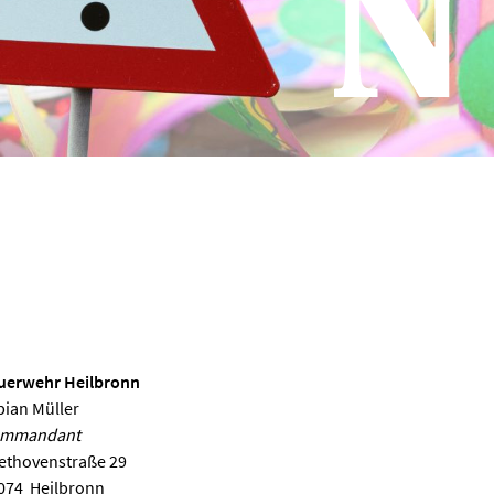
uerwehr Heilbronn
bian Müller
mmandant
ethovenstraße 29
074
Heilbronn