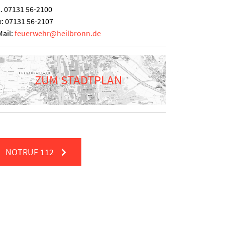
l.
07131 56-2100
x:
07131 56-2107
Mail:
feuerwehr
@
heilbronn.de
ZUM STADTPLAN
NOTRUF
112