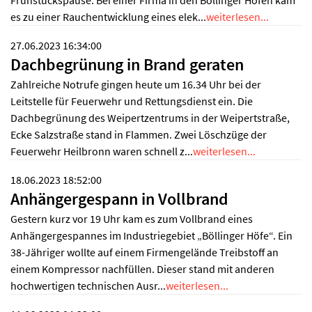
Frühstückspause. Bei einer Firma in den Böllinger Höfen kam
es zu einer Rauchentwicklung eines elek...
weiterlesen...
27.06.2023 16:34:00
Dachbegrünung in Brand geraten
Zahlreiche Notrufe gingen heute um 16.34 Uhr bei der
Leitstelle für Feuerwehr und Rettungsdienst ein. Die
Dachbegrünung des Weipertzentrums in der Weipertstraße,
Ecke Salzstraße stand in Flammen. Zwei Löschzüge der
Feuerwehr Heilbronn waren schnell z...
weiterlesen...
18.06.2023 18:52:00
Anhängergespann in Vollbrand
Gestern kurz vor 19 Uhr kam es zum Vollbrand eines
Anhängergespannes im Industriegebiet „Böllinger Höfe“. Ein
38-Jähriger wollte auf einem Firmengelände Treibstoff an
einem Kompressor nachfüllen. Dieser stand mit anderen
hochwertigen technischen Ausr...
weiterlesen...