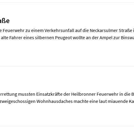
aße
e Feuerwehr zu einem Verkehrsunfall auf die Neckarsulmer Straße
alte Fahrer eines silbernen Peugeot wollte an der Ampel zur Binswa
ierrettung mussten Einsatzkräfte der Heilbronner Feuerwehr in di
 zweigeschossigen Wohnhausdaches machte eine laut miauende Kat