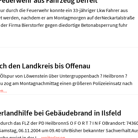
euerwehr aus Fahrzeug befreit
ur durch die Feuerwehr konnte ein 33-jähriger Lkw Fahrer aus
et werden, nachdem er am Montagmorgen auf derNeckartalstraße
 der Firma Bierstorfer gegen diedortige Betonabsperrung fuhr
ch den Landkreis bis Offenau
 Ölspur von Löwenstein über Untergruppenbach ? Heilbronn ?
au zog am Montagnachmittag einen größeren Polizeieinsatz nach
n...
rlandhilfe bei Gebäudebrand in Ilsfeld
durch das FLZ der PD HeilbronnS O F O R T ? I N F OBrandort: 7436
: Samstag, 06.11.2004 um 09.40 UhrBisher bekannter Sachverhalt:Au
he geriet in der L...
weiterlesen...