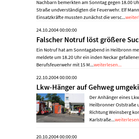
Nachbarn bemerkten am Sonntag gegen 18.00 Uhr
Straße undverständigten die Feuerwehr. Elf Man
Einsatzkräfte mussten zunächst die versc...
weiter
24.10.2004 00:00:00
Falscher Notruf löst größere Su
Ein Notruf hat am Sonntagabend in Heilbronn me
meldete um 18.20 Uhr ein inden Neckar gefallenes 
Berufsfeuerwehr mit 15 M...
weiterlesen...
22.10.2004 00:00:00
Lkw-Hänger auf Gehweg umgek
Der Anhänger eines Lkw
Heilbronner Oststraße
Richtung Weinsberg ko
Karlstraße...
weiterlesen.
20.10.2004 00:00:00