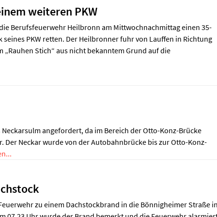
 einem weiteren PKW
 die Berufsfeuerwehr Heilbronn am Mittwochnachmittag einen 35-
seines PKW retten. Der Heilbronner fuhr von Lauffen in Richtung
 „Rauhen Stich“ aus nicht bekanntem Grund auf die
Neckarsulm angefordert, da im Bereich der Otto-Konz-Brücke
ar. Der Neckar wurde von der Autobahnbrücke bis zur Otto-Konz-
n...
achstock
euerwehr zu einem Dachstockbrand in die Bönnigheimer Straße i
m 07.23 Uhr wurde der Brand bemerkt und die Feuerwehr alarmiert