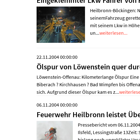
Eingeklemmter Lkw Fahrer von F
Heilbronn-Böckingen: N
seinemFahrzeug gerett
mit seinem Lkw in Höhe
un...
weiterlesen...
22.11.2004 00:00:00
Ölspur von Löwenstein quer dur
Löwenstein-Offenau: Kilometerlange Ölspur Eine
Biberach ? Kirchhausen ? Bad Wimpfen bis Offen
sich. Aufgrund dieser Ölspur kam es z...
weiterlese
06.11.2004 00:00:00
Feuerwehr Heilbronn leistet Übe
Pressebericht vom 06.11.2004
Ilsfeld, Lessingstraße 13Zeit
bislang noch ungeklärter Ursac