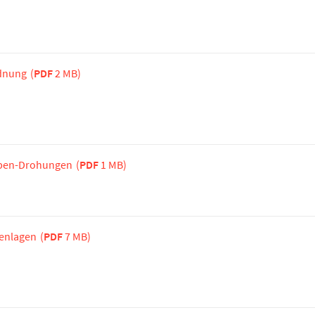
rdnung
(
PDF
2 MB)
omben-Drohungen
(
PDF
1 MB)
renlagen
(
PDF
7 MB)