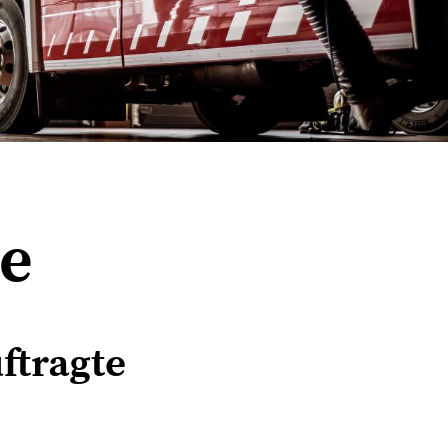
te
ftragte