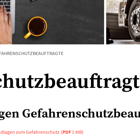
FAHRENSCHUTZBEAUFTRAGTE
hutzbeauftrag
gen Gefahrenschutzbeau
undlagen zum Gefahrenschutz
(
PDF
1 MB)