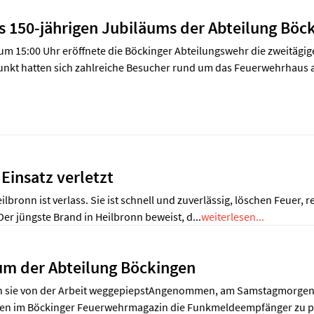
es 150-jährigen Jubiläums der Abteilung Böc
m 15:00 Uhr eröffnete die Böckinger Abteilungswehr die zweitägige
punkt hatten sich zahlreiche Besucher rund um das Feuerwehrhaus a
insatz verletzt
bronn ist verlass. Sie ist schnell und zuverlässig, löschen Feuer, r
 Der jüngste Brand in Heilbronn beweist, d...
weiterlesen...
äum der Abteilung Böckingen
 sie von der Arbeit weggepiepstAngenommen, am Samstagmorgen ku
chen im Böckinger Feuerwehrmagazin die Funkmeldeempfänger zu p