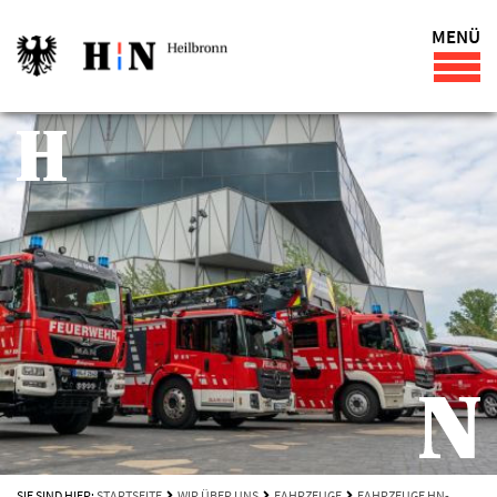
MENÜ
SIE SIND HIER:
STARTSEITE
WIR ÜBER UNS
FAHRZEUGE
FAHRZEUGE HN-