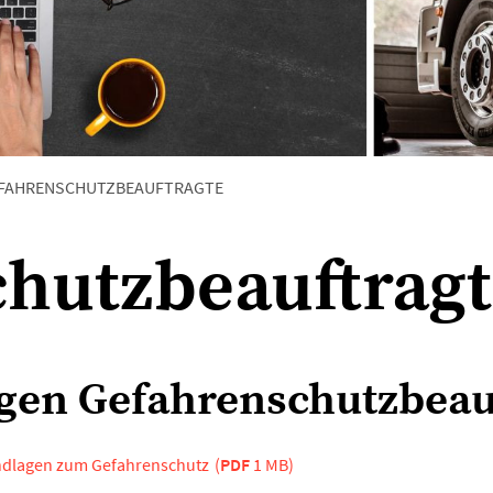
FAHRENSCHUTZBEAUFTRAGTE
hutzbeauftrag
gen Gefahrenschutzbeau
undlagen zum Gefahrenschutz
(
PDF
1 MB)