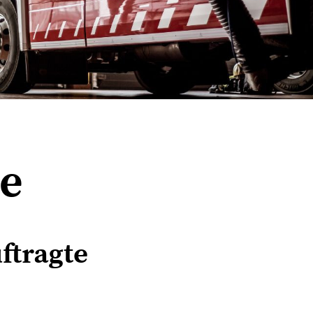
te
ftragte