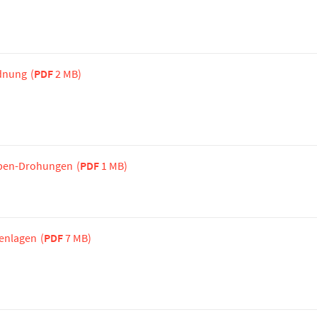
rdnung
(
PDF
2 MB)
omben-Drohungen
(
PDF
1 MB)
renlagen
(
PDF
7 MB)