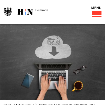
MENÜ
SIE SIND HIER:
STARTSEITE
DOWNLOADS
STARKREGEN UND STURZFLUTEN